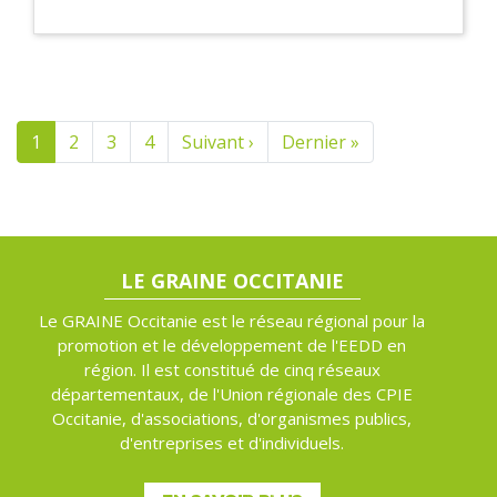
Pagination
1
2
3
4
Suivant ›
Page
Dernier »
Dernière
suivante
page
LE GRAINE OCCITANIE
Le GRAINE Occitanie est le réseau régional pour la
promotion et le développement de l'EEDD en
région. Il est constitué de cinq réseaux
départementaux, de l'Union régionale des CPIE
Occitanie, d'associations, d'organismes publics,
d'entreprises et d'individuels.