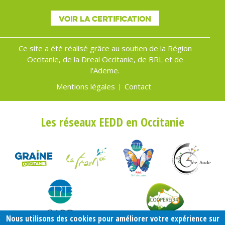
VOIR LA CERTIFICATION
Ce site a été réalisé grâce au soutien de la Région
Occitanie, de la Dreal Occitanie, de BRL et de
l'Ademe.
Mentions légales
Contact
Menu
Pied
Les réseaux EEDD en Occitanie
de
page
Nous utilisons des cookies pour améliorer votre expérience sur