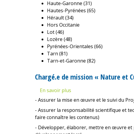
Haute-Garonne (31)
Hautes-Pyrénées (65)
Hérault (34)
Hors Occitanie
Lot (46)
Lozère (48)
Pyrénées-Orientales (66)
Tarn (81)
Tarn-et-Garonne (82)
Chargé.e de mission « Nature et C
En savoir plus
sur
Chargé.e
- Assurer la mise en œuvre et le suivi du Proj
de
- Assurer la responsabilité scientifique et te
mission
faire connaître les contenus)
«
Nature
- Développer, élaborer, mettre en œuvre et
et