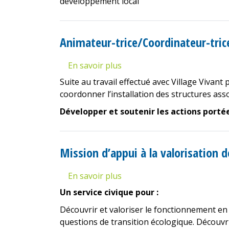
développement local
Culture
»
Animateur-trice/Coordinateur-tric
En savoir plus
sur
Animateur-
Suite au travail effectué avec Village Vivant 
trice/Coordinateur-
coordonner l’installation des structures ass
trice
Développer et soutenir les actions portée
Mission d’appui à la valorisation 
En savoir plus
sur
Mission
Un service civique pour :
d’appui
Découvrir et valoriser le fonctionnement en 
à
questions de transition écologique. Découvri
la