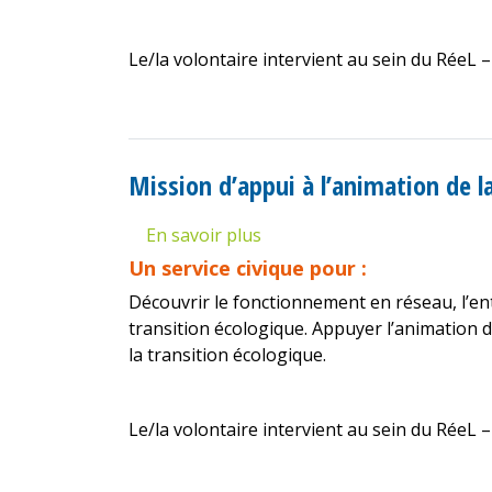
valorisation
des
Le/la volontaire intervient au sein du RéeL – 
actions
d’EEDD
sur
le
département
Mission d’appui à l’animation de l
de
la
En savoir plus
sur
Lozère
Mission
Un service civique pour :
d’appui
Découvrir le fonctionnement en réseau, l’ent
à
transition écologique. Appuyer l’animation de 
l’animation
la transition écologique.
de
la
vie
Le/la volontaire intervient au sein du RéeL – 
de
réseau