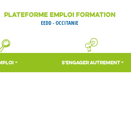
Aller
au
PLATEFORME EMPLOI FORMATION
contenu
EEDD - OCCITANIE
principal
MPLOI
S'ENGAGER AUTREMENT