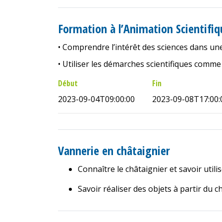
du
RéeL
Formation à l’Animation Scientifiq
–
CPIE
• Comprendre l’intérêt des sciences dans un
de
Lozère
• Utiliser les démarches scientifiques com
Début
Fin
2023-09-04T09:00:00
2023-09-08T17:00:
Vannerie en châtaignier
Connaître le châtaignier et savoir utilis
Savoir réaliser des objets à partir du c