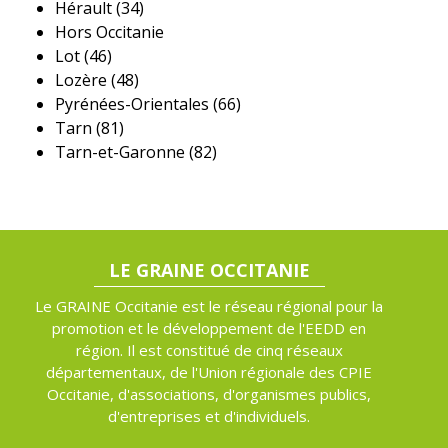
Hérault (34)
Hors Occitanie
Lot (46)
Lozère (48)
Pyrénées-Orientales (66)
Tarn (81)
Tarn-et-Garonne (82)
LE GRAINE OCCITANIE
Le GRAINE Occitanie est le réseau régional pour la
promotion et le développement de l'EEDD en
région. Il est constitué de cinq réseaux
départementaux, de l'Union régionale des CPIE
Occitanie, d'associations, d'organismes publics,
d'entreprises et d'individuels.