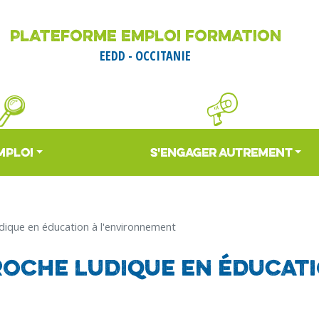
Aller
au
PLATEFORME EMPLOI FORMATION
contenu
EEDD - OCCITANIE
principal
MPLOI
S'ENGAGER AUTREMENT
udique en éducation à l'environnement
roche ludique en éducati