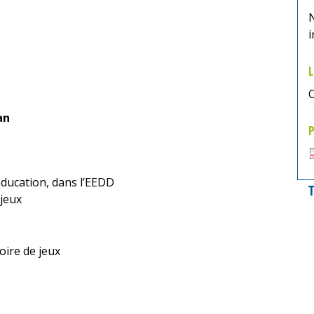
i
L
O
an
P
’éducation, dans l’EEDD
T
 jeux
ire de jeux