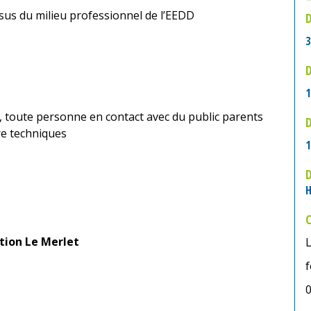
sus du milieu professionnel de l’EEDD
3
D
1
, toute personne en contact avec du public parents
D
re techniques
1
H
ation Le Merlet
0