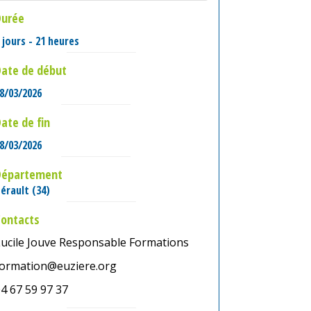
Durée
 jours - 21 heures
ate de début
8/03/2026
ate de fin
8/03/2026
Département
érault (34)
Contacts
Lucile Jouve Responsable Formations
formation@euziere.org
4 67 59 97 37