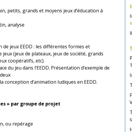
I
in, petits, grands et moyens jeux d’éducation à
I
tin, analyse
l
 de jeux EEDD : les différentes formes et
T
e jeux (jeux de plateaux, jeux de société, grands
P
eux coopératifs, etc).
place du jeu dans l’EEDD. Présentation d’exemple de
 deux
I
la conception d’animation ludiques en EEDD.
T
F
les » par groupe de projet
T
s
ain, ou repérage