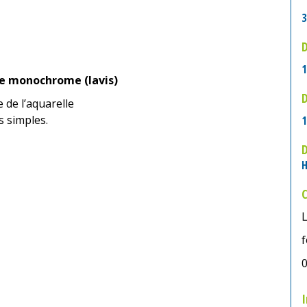
3
D
1
le monochrome (lavis)
D
 de l’aquarelle
s simples.
1
H
0
I