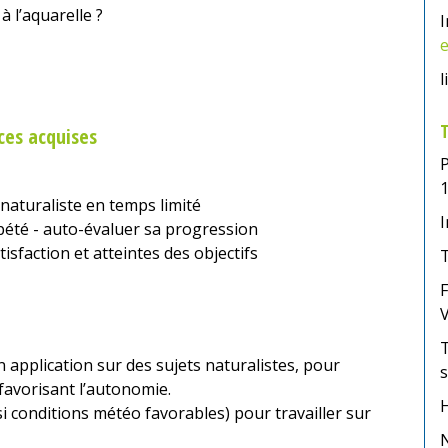
 l’aquarelle ?
I
l
T
ces acquises
P
 naturaliste en temps limité
I
épété - auto-évaluer sa progression
isfaction et atteintes des objectifs
T
F
T
n application sur des sujets naturalistes, pour
s
 favorisant l’autonomie.
si conditions météo favorables) pour travailler sur