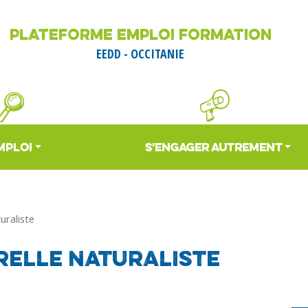
Aller
au
PLATEFORME EMPLOI FORMATION
contenu
EEDD - OCCITANIE
principal
MPLOI
S'ENGAGER AUTREMENT
turaliste
arelle naturaliste