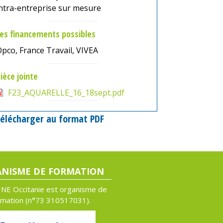
ntra-entreprise sur mesure
es financements possibles
pco, France Travail, VIVEA
ièce jointe
F23_AQUARELLE_16_18sept.pdf
élécharger au format PDF
NISME DE FORMATION
NE Occitanie est organisme de
rmation (n°
73 310517031).