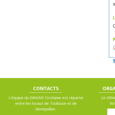
i
L
O
P
T
CONTACTS
ORGA
L’équipe du GRAINE Occitanie est répartie
Le GRAI
entre les locaux de Toulouse et de
fo
Montpellier.