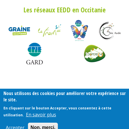
Pied
Les réseaux EEDD en Occitanie
de
page
Nous utilisons des cookies pour améliorer votre expérience sur
le site.
En cliquant sur le bouton Accepter, vous consentez à cette
En savoir plus
utilisation.
Accepter
Non, merci.