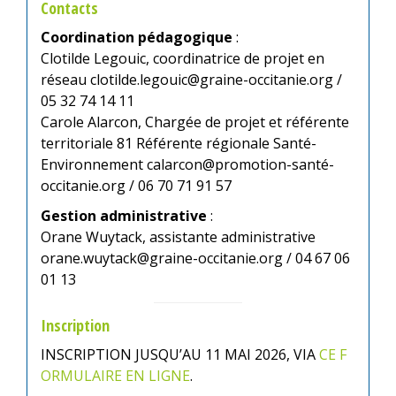
Contacts
Coordination pédagogique
:
Clotilde Legouic, coordinatrice de projet en
réseau clotilde.legouic@graine-occitanie.org /
05 32 74 14 11
Carole Alarcon, Chargée de projet et référente
territoriale 81 Référente régionale Santé-
Environnement calarcon@promotion-santé-
occitanie.org / 06 70 71 91 57
Gestion administrative
:
Orane Wuytack, assistante administrative
orane.wuytack@graine-occitanie.org / 04 67 06
01 13
Inscription
INSCRIPTION JUSQU’AU 11 MAI 2026, VIA
CE F
ORMULAIRE EN LIGNE
.